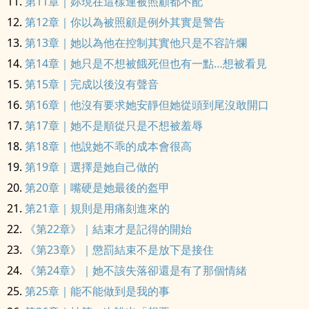
第11章｜妳現在這樣連被照顧都不配
第12章｜你以為被照顧是例外其實是警告
第13章｜她以為他在控制其實他只是不容許爛
第14章｜她只是不想被餓死但也有一點…想被看見
第15章｜完成以後沒有聲音
第16章｜他沒有要求她安靜但她從頭到尾沒敢開口
第17章｜她不是順從只是不想被羞辱
第18章｜他說她不乖的成本會很高
第19章｜選擇是她自己做的
第20章｜嘴硬是她最後的盔甲
第21章｜規則是用痛刻進來的
《第22章》｜結束才是記得的開始
《第23章》｜懲罰結束不是放下是接住
《第24章》｜她不該失落卻還是有了那個情緒
第25章｜能不能做到是我的事