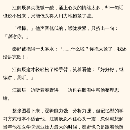
江御辰鼻尖微微一酸，涌上心头的情绪太多，却一句话
也说不出来，只能低头将人用力地抱紧了些。
「很棒。」他声音低低的，喉咙发紧，只挤出一句：
「谢谢你。」
秦野被抱得一头雾水：「……什么啦？你抱太紧了，我还
没讲完欸！」
江御辰这才轻轻松了松手臂，笑着看他：「好好好，继
续讲，我听。」
江御辰一边听着秦野讲，一边也在脑海中帮他整理思
绪。
整张图看下来，逻辑能力强、分析力强，但记忆型的学
习方式根本不适合他。江御辰忍不住心头一震，忽然就想起
当年他在医学院课业压力最大的时候，秦野也总是跟着他熬