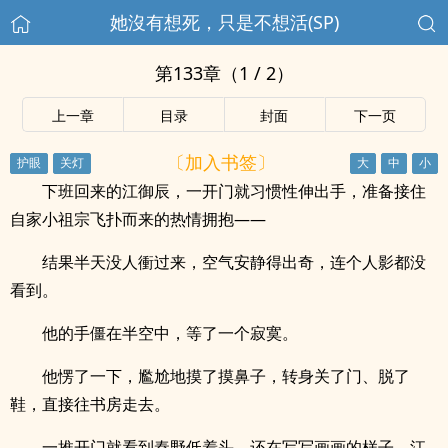
她沒有想死，只是不想活(SP)
第133章（1 / 2）
上一章
目录
封面
下一页
〔加入书签〕
下班回来的江御辰，一开门就习惯性伸出手，准备接住
自家小祖宗飞扑而来的热情拥抱——
结果半天没人衝过来，空气安静得出奇，连个人影都没
看到。
他的手僵在半空中，等了一个寂寞。
他愣了一下，尷尬地摸了摸鼻子，转身关了门、脱了
鞋，直接往书房走去。
一推开门就看到秦野低着头，还在写写画画的样子，江