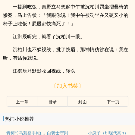
一提到吃饭，秦野立马想起中午被沉柏川罚坐摺叠椅的
惨案，马上告状：「我跟你说！我中午被罚坐在又硬又小的
椅子上吃饭！屁股都快痛死了！」
江御辰听完，就看了沉柏川一眼。
沉柏川也不躲视线，挑了挑眉，那神情彷彿在说：我在
听，有话你就说。
江御辰只默默收回视线，转头
〔加入书签〕
上一章
目录
封面
下一页
热门小说推荐
青梅竹马观察手帐(1v1)
白骑士守则
小疯子（bl现代高h）