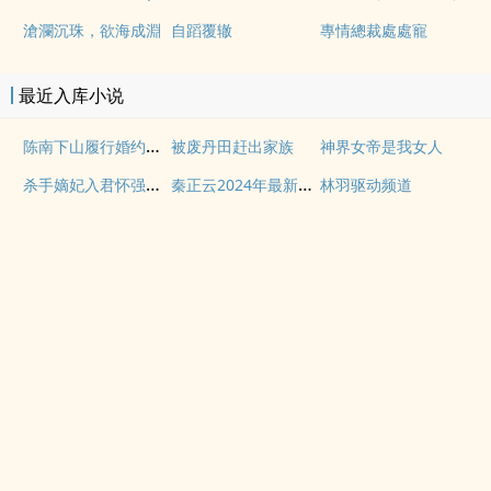
滄瀾沉珠，欲海成淵
自蹈覆辙
專情總裁處處寵
最近入库小说
陈南下山履行婚约短剧
被废丹田赶出家族
神界女帝是我女人
杀手嫡妃入君怀强推小说
秦正云2024年最新消息
林羽驱动频道