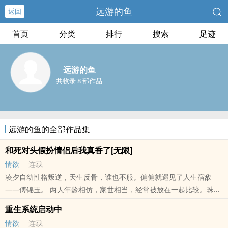
远游的鱼
返回
首页
分类
排行
搜索
足迹
远游的鱼
共收录 8 部作品
远游的鱼的全部作品集
和死对头假扮情侣后我真香了[无限]
情欲
连载
凌夕自幼性格叛逆，天生反骨，谁也不服。偏偏就遇见了人生宿敌
——傅锦玉。 两人年龄相仿，家世相当，经常被放在一起比较。珠玉
在前的自然是傅锦玉，木椟在后的是她凌夕。 凌夕看不惯傅锦玉的装
重生系统启动中
腔作势，..
情欲
连载
本站提示：各位书友要是觉得《和死对头假扮情侣后我真香了[无