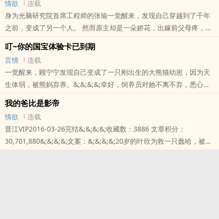
情欲
连载
本站提示：各位书友要是觉得《论如何饲养一只小花妖》还不错的话
身为光脑研究院首席工程师的张瑜一觉醒来，发现自己穿越到了千年
请不要忘记向您QQ群和微博里的朋友推荐哦！
之前，变成了另一个人。 然而原主却是一朵娇花，出嫁前父母疼，出
嫁后老公疼，自私任性，冲动无脑。这让一直自认走智慧路线的张瑜
叮~你的国宝体验卡已到期
觉得糟心..
言情
连载
本站提示：各位书友要是觉得《[未穿今]娇花养成记》还不错的话请
一觉醒来，顾宁宁发现自己变成了一只刚出生的大熊猫幼崽，因为天
不要忘记向您QQ群和微博里的朋友推荐哦！
生体弱，被熊妈弃养。&;&;&;&;幸好，饲养员对她不离不弃，悉心照
料，把她从鬼门关拉了回来。&;&;&;&;作为国宝，顾宁宁每天的任务
我的爸比是影帝
就是吃嫩竹笋，喝盆..
情欲
连载
本站提示：各位书友要是觉得《叮~你的国宝体验卡已到期》还不错的
晋江VIP2016-03-26完结&;&;&;&;收藏数：3886 文章积分：
话请不要忘记向您QQ群和微博里的朋友推荐哦！
30,701,880&;&;&;&;文案：&;&;&;&;20岁的叶欣为救一只蠢哈，被卷
入车底，一命呜呼。睁开眼睛，却发现自己变成了5岁女童叶子萌。小
姑娘虽然年幼丧母，家世却不简单:祖父是名导，祖母歌唱家，爹地是
曾经风靡了全
本站提示：各位书友要是觉得《我的爸比是影帝》还不错的话请不要
忘记向您QQ群和微博里的朋友推荐哦！