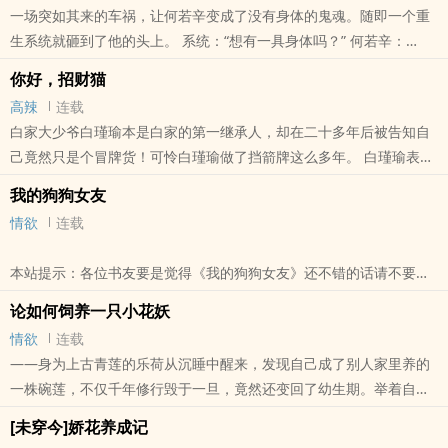
一场突如其来的车祸，让何若辛变成了没有身体的鬼魂。随即一个重
限]》还不错的话请不要忘记向您QQ群和微博里的朋友推荐哦！
生系统就砸到了他的头上。 系统：“想有一具身体吗？” 何若辛：
“想……” 系统：“那就接受本系统的帮助吧！完成任务，斩妖除魔，打
你好，招财猫
败穿..
高辣
连载
本站提示：各位书友要是觉得《重生系统启动中》还不错的话请不要
白家大少爷白瑾瑜本是白家的第一继承人，却在二十多年后被告知自
忘记向您QQ群和微博里的朋友推荐哦！
己竟然只是个冒牌货！可怜白瑾瑜做了挡箭牌这么多年。 白瑾瑜表
示，要是他活下来，一定和他没完！ 可惜一朝醒来，白瑾瑜却发现自
我的狗狗女友
己竟然..
情欲
连载
本站提示：各位书友要是觉得《你好，招财猫》还不错的话请不要忘
记向您QQ群和微博里的朋友推荐哦！
本站提示：各位书友要是觉得《我的狗狗女友》还不错的话请不要忘
记向您QQ群和微博里的朋友推荐哦！
论如何饲养一只小花妖
情欲
连载
——身为上古青莲的乐荷从沉睡中醒来，发现自己成了别人家里养的
一株碗莲，不仅千年修行毁于一旦，竟然还变回了幼生期。举着自己
蔫巴巴的两片小荷叶，乐荷欲哭无泪。幸好饲养者是个“充电宝”，只
[未穿今]娇花养成记
要扒在对方身上，..