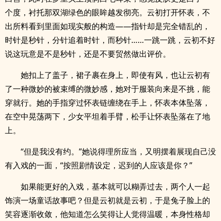
个度，衬托那双湖绿色的眼眸越发彻亮。云初打开怀表，不
出所料看到里面如现实般的构造——指针却是完全错乱的，
时针是秒针，分针追着时针，而秒针……一跳一跳，云初不好
说这玩意是不是秒针，还是不要贸然做出评价。
她扣上了盖子，裙子裹在身上，即使有风，也让云初有
了一种微妙的被束缚的微妙感，她对于服装向来是不挑，能
穿就行。她的手指穿过怀表链缠绕在手上，怀表本体坠落，
在空中晃荡两下，少女平坦着手臂，松手让怀表坠落在了地
上。
“但是我没有约。”她说得理所应当，又明摆着展现自己没
有入戏的一面，“按照剧情设定，迟到的人应该是你？”
如果能更好的入戏，基本就可以糊弄过去，两个人一起
饰演一场童话故事吧？但是云初就是云初，于是兔子脸上的
笑容逐渐收敛，他知道怎么笑得让人觉得温暖，本身性格却