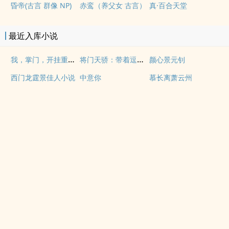
昏帝(古言 群像 NP)
赤鸾（养父女 古言）
真·百合天堂
最近入库小说
我，掌门，开挂重振亿点宗门
将门天骄：带着逗比老祖宗们重生
颜心景元钊
西门龙霆景佳人小说
中意你
慕长离萧云州