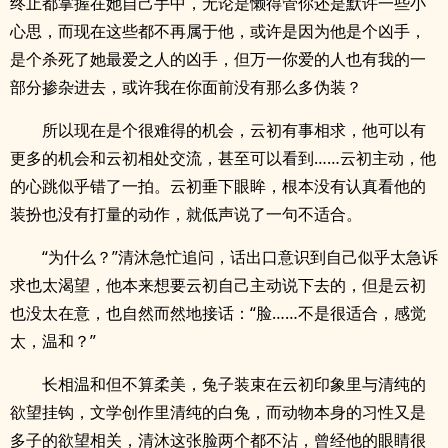
终止都掌握在她自己手中，无论是懒得管你还是默许一些小
心思，而现在这些都不再属于他，或许是因为他是个凶手，
是个杀死了她最爱之人的凶手，但万一你爱的人也有我的一
部分掺杂进去，或许我在你面前没有那么多伪装？
所以现在是个很难得的机会，云初有事相求，他可以有
更多的机会和云初相处交流，甚至可以看到……云初主动，他
的心跳似乎错了一拍。云初垂下眼眸，根本没有认真看他的
装扮也没有打量的动作，就低声说了一句不适合。
“为什么？”清沐急忙追问，话出口意识到自己似乎太急诉
求也太渴望，他本来想要云初自己主动说下去的，但是云初
也没太在意，也自然而然地接话：“脸……不是很适合，感觉
太，温和？”
长相温和但不算柔美，兔子装束在云初印象里与清纯的
欲望挂钩，文学创作里清纯的白兔，而动物本身的习性又是
多子的欲望相关，清沐这张脸两个都不沾，曾经他的眼睛很