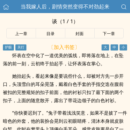
当我嫁人后，剧情突然变得不对劲起来
谈（1 / 1）
上一章
目录
封面
下一章
〔加入书签〕
怀表在空中化了一道优美的弧线，即将落在地上，在坠
落的前一刻，云初终于抬起手，让怀表落在掌心。
她抬起头，看起来像是要说些什么，却被对方先一步开
口，头顶雪白的耳朵晃荡，戴着白色手套的手指交迭在腹前
被扣的完整规矩的扣子前面，他的衬衫只扣了最下面的两个
扣子，上面的随意散开，露出了带花边领子的白色衬衫。
“你快要迟到了。”兔子带着浅浅笑意，如果不是披了一件
暗色的外套，他的装扮会晃到云初眼睛疼，清沐本身就皮肤
白皙，此时在梦里头上顶俩白毛耳朵，感觉皮肤更是白了一