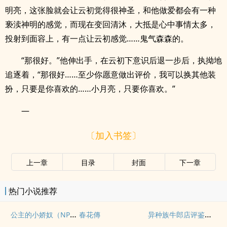
明亮，这张脸就会让云初觉得很神圣，和他做爱都会有一种
亵渎神明的感觉，而现在变回清沐，大抵是心中事情太多，
投射到面容上，有一点让云初感觉……鬼气森森的。
“那很好。”他伸出手，在云初下意识后退一步后，执拗地
追逐着，“那很好……至少你愿意做出评价，我可以换其他装
扮，只要是你喜欢的……小月亮，只要你喜欢。”
—
〔加入书签〕
上一章
目录
封面
下一章
热门小说推荐
公主的小娇奴（NPH，男生子）
异种族牛郎店评鉴指南
春花傳