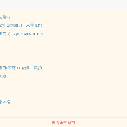
是电话
刀都能成为黑刀（米霍克h）
h） zyuzhaiwuc om
索隆/米霍克h）内含：喂奶
人戏
修风格
查看全部章节