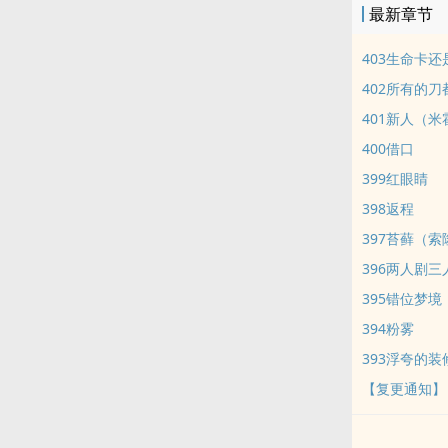
最新章节
然NP。
403生命卡还
402所有的
401新人（米霍克
400借口
399红眼睛
398返程
397苔藓（
396两人剧三
395错位梦境
394粉雾
393浮夸的装
【复更通知】