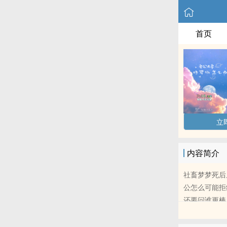
首页
立
内容简介
社畜梦梦死后
公怎么可能拒
还要问谁更棒
他帽子那么多
山治 艾斯 罗