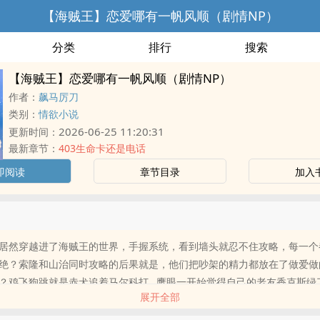
【海贼王】恋爱哪有一帆风顺（剧情NP）
分类
排行
搜索
【海贼王】恋爱哪有一帆风顺（剧情NP）
作者：
飙马厉刀
类别：
情欲小说
2026-06-25 11:20:31
更新时间：
最新章节：
403生命卡还是电话
即阅读
章节目录
加入
居然穿越进了海贼王的世界，手握系统，看到墙头就忍不住攻略，每一个
绝？索隆和山治同时攻略的后果就是，他们把吵架的精力都放在了做爱做
？鸡飞狗跳就是赤犬追着马尔科打…鹰眼一开始觉得自己的老友香克斯绿
展开全部
，我再给他戴一顶也无所谓了……救命，到处都是修罗场怎么办？目前写
 马尔科 鹰眼 香克斯 老沙 三大将 恋爱有，修罗场有，肉跟着剧情走。过