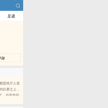
足迹
书架
都是纸片人老
的比赛之上，
了，后面觉得
作计划：索隆
程NP，结局依