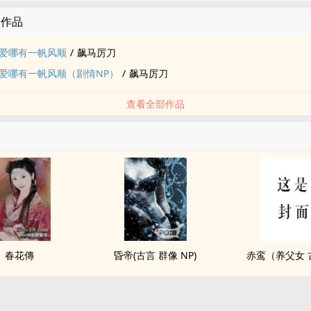
的作品
爱哪有一帆风顺
/
飙马厉刀
爱哪有一帆风顺（剧情NP）
/
飙马厉刀
查看全部作品
春花傳
昏帝(古言 群像 NP)
赤鸾（养父女 